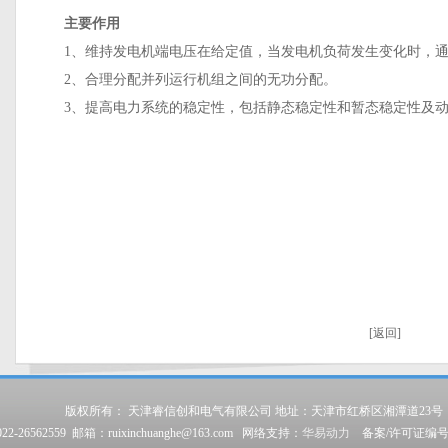
主要作用
1、维持发电机端电压在给定值，当发电机负荷发生变化时，通
2、合理分配并列运行机组之间的无功分配。
3、提高电力系统的稳定性，包括静态稳定性和暂态稳定性及动
[
返回
]
版权所有： 天津睿信创和电气有限公司 地址：天津市红桥区湘潭道23号
-26562559 邮箱：ruixinchuanghe@163.com 网络支持：
华易动力
备案/许可证编