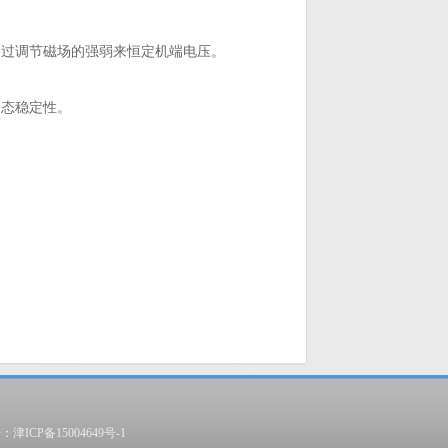
过调节磁场的强弱来恒定机端电压。
态稳定性。
号：
津ICP备15004649号-1